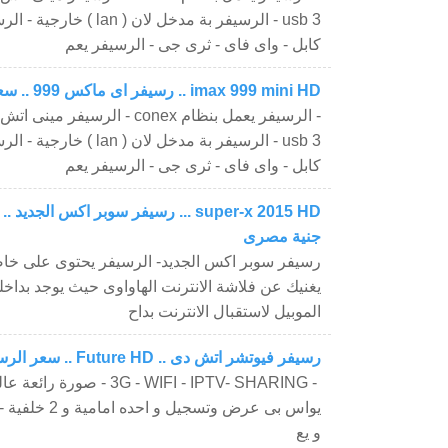
3 usb - الرسيفر بة مدخل لان (
كابل - واى فاى - ثرى جى - الرسيفر يعم
imax 999 mini HD .. رسيفر اى ماكس 999 .. سعر الرسيفر 650 جنية
- الرسيفر يعمل بنظام conex - الرس
3 usb - الرسيفر بة مدخل لان (
كابل - واى فاى - ثرى جى - الرسيفر يعم
جنية مصرى
رسيفر سوبر اكس الجديد- الرسيفر يحتوى على خاصي
يغنيك عن فلاشة الانترنت الهاواوى حيث يوجد بدا
الموبيل لاستقبال الانترنت بداح
رسيفر فيوتشر اتش دى .. Future HD .. سعر الرسيفر 450 جنية مصرى
يواس بى عرض وتسجي
و يع