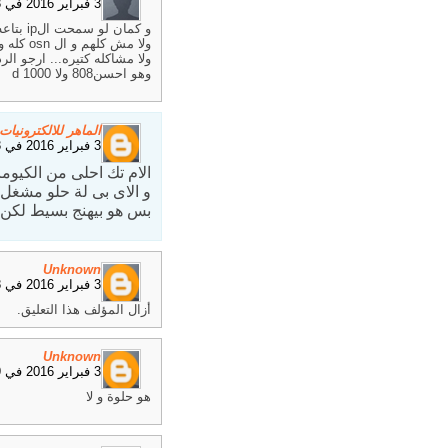
3 فبراير 2016 في 10:43 ص
و كمان لو سمحت الip بتاعه بيشغل كل قنوات ال be in
ولا مش كلهم و ال osn كله ولا حاجات معينه و هل ده جهاز كويس
ولا مشاكله كتيره... ارجو الرد
وهو احسن808 ولا 1000 d
الماهر للالكترونيات
3 فبراير 2016 في 1:33 م
الام تك احلى من الكيوم
و الاى بى لة حلو مشغل ا
بس هو بيهنج بسيط لكن ا
Unknown
3 فبراير 2016 في 4:18 م
أزال المؤلف هذا التعليق.
Unknown
3 فبراير 2016 في 4:19 م
هو حلوة و لا