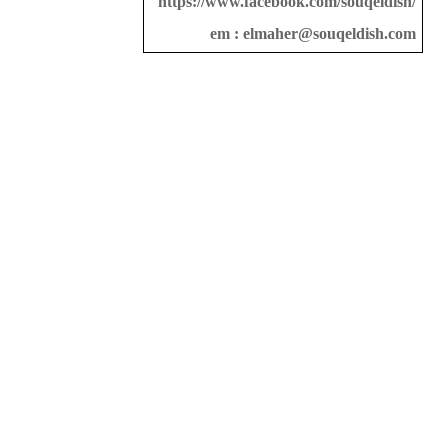
https://www.facebook.com/souqeldish/
em :
elmaher@souqeldish.com