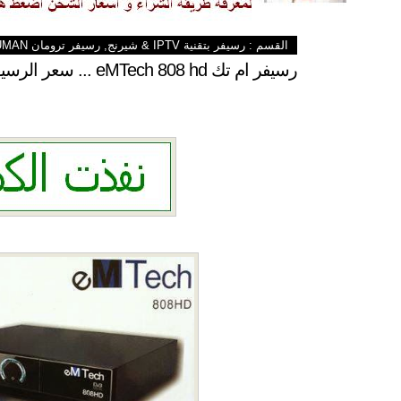
القسم :
رسيفر بتقنية IPTV & شيرنج
,
رسيفر ترومان TRUMAN
رسيفر ام تك eMTech 808 hd ... سعر الرسيفر 550 جنية