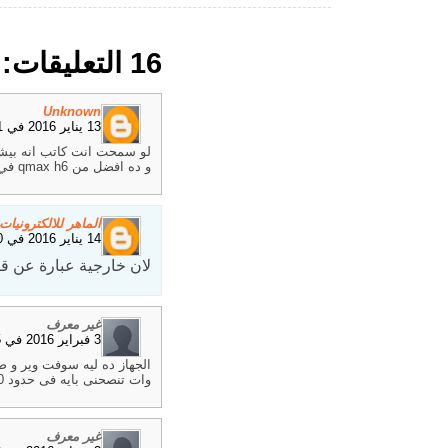
16 التعليقات:
Unknown
13 يناير 2016 في 10:51 م
لو سمحت انت كاتب انه بيشتغل بكابل lan بس انا مش شايف اي 
و ده افضل من qmax h6 في ايه تحديدا؟
الماهر للالكترونيات
14 يناير 2016 في 12:30 ص
لان خارجية عبارة عن ق
غير معرف
3 فبراير 2016 في 10:35 ص
الجهاز ده ليه سوفت وير و ض
وات تنصحنى بايه فى حدود 400
غير معرف