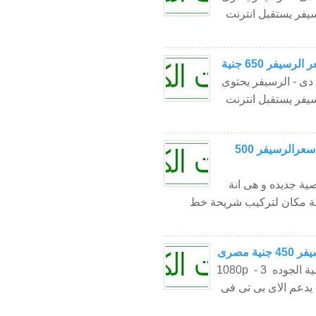
 lan ) خارجية - الرسيفر يستقبل انترنت
يفر مينى اتش دى - الرسيفر يحتوى
 lan ) خارجية - الرسيفر يستقبل انترنت
super-x 2015 HD ... رسيفر سوبر اكس الجديد .. سعرالرسيفر 500
ة جديده و هى انة
خلة مكان لتركيب شريحة خط
- 3G - WIFI - IPTV- SHARING - صورة رائعة عالية الجوده 1080p - 3
ل و احده امامية و 2 خلفية - يدعم الاى بى تى فى