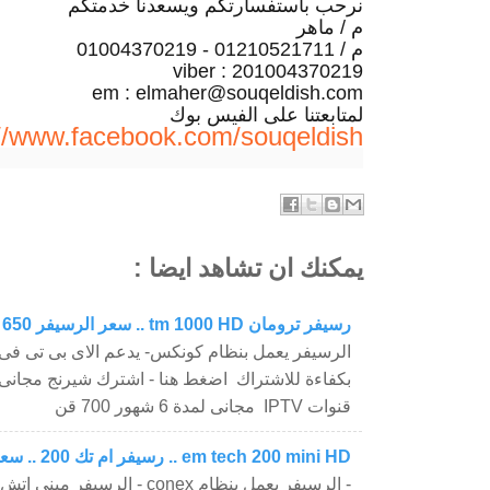
نرحب باستفسارتكم ويسعدنا خدمتكم
م / ماهر
م / 01210521711 - 01004370219
viber : 201004370219
em : elmaher@souqeldish.com
لمتابعتنا على الفيس بوك
://www.facebook.com/souqeldish/
يمكنك ان تشاهد ايضا :
رسيفر ترومان tm 1000 HD .. سعر الرسيفر 650 جنية
الرسيفر يعمل بنظام كونكس- يدعم الاى بى تى فى
بكفاءة للاشتراك اضغط هنا - اشترك شيرنج مجانى
قنوات IPTV مجانى لمدة 6 شهور 700 قن
em tech 200 mini HD .. رسيفر ام تك 200 .. سعر الرسيفر 750 جنية
- الرسيفر يعمل بنظام conex - الرس