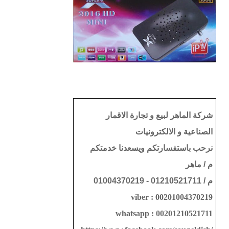
شركة الماهر لبيع و تجارة الاقمار
الصناعية و الالكترونيات
نرحب باستفسارتكم ويسعدنا خدمتكم
م / ماهر
م / 01210521711 - 01004370219
viber : 00201004370219
whatsapp : 00201210521711