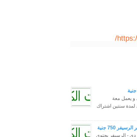
https
 و يعمل معة
 لمدة سنتين اشتراك
يفر مينى اتش دى - الرسيفر يحتوى