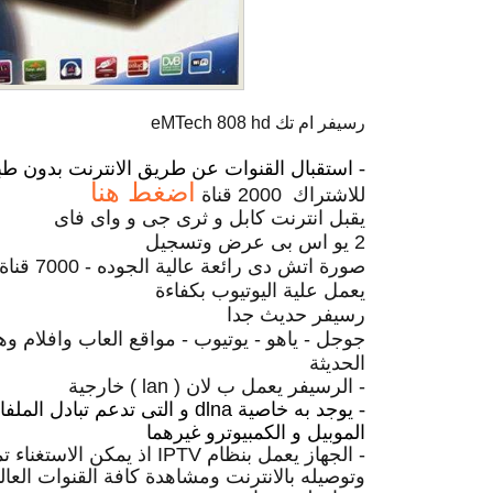
رسيفر ام تك eMTech 808 hd
- استقبال القنوات عن طريق الانترنت بدون ط
اضغط هنا
للاشتراك 2000 قناة
يقبل انترنت كابل و ثرى جى و واى فاى
2 يو اس بى عرض وتسجيل
صورة اتش دى رائعة عالية الجوده - 7000 قناة
يعمل علية اليوتيوب بكفاءة
رسيفر حديث جدا
جوجل - ياهو - يوتيوب - مواقع العاب وافلام وهن
الحديثة
- الرسيفر يعمل ب لان ( lan ) خارجية
- يوجد به خاصية
dlna و التى تدعم تبادل الم
الموبيل و الكمبيوترو غيرهما
- الجهاز يعمل بنظام IPTV اذ 
وتوصيله بالانترنت ومشاهدة كافة القنوات العالم