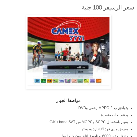
سعر الرسيفر 100 جنية
مواصفا الجهاز
يتوافق مع
MPEG-2
رقمي و
DVB
يدعم لغات متعددة
يقوم باستقبال
SCPC
و
MCPC
من
C/Ku-band SAT
يعرض مدى قوة الإشارة وجودتها
يشغل حتى
6000
برنامج (للتلفزيون والراديو)