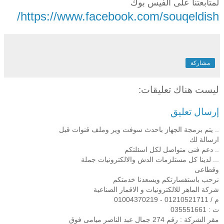
لمتابعتنا على الفيس بوك
https://www.facebook.com/souqeldish/
مشاركة
ليست هناك تعليقات:
إرسال تعليق
.. يتم برمجة الجهاز باحدث سوفت وير وملف قنوات قبل
ارسالة لك
.. دعم فنى متواصل لكل اسئلتكم
... لدينا كل مستلزمات الدش والالكترونيات جملة
وقطاعى
نرحب باستفسارتكم ويسعدنا خدمتكم
شركة الماهر للالكترونيات و الاقمار الصناعية
م / 01210521711 - 01004370219
ت : 035551661
مقر الشركة : رقم 274 جمال عبد الناصر ميامى فوق