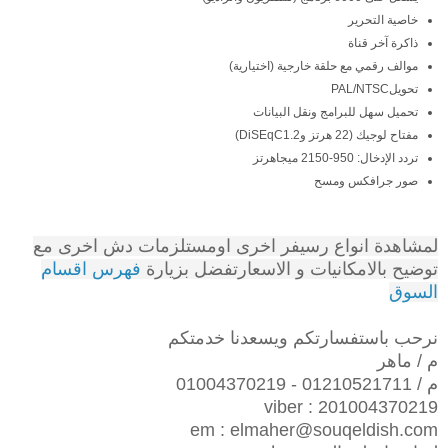
خاصية التحرير
ذاكرة آخر قناة
موالف رقمي مع حلقة خارجية (اختيارية)
تحويل
PAL/NTSC
تحميل سهل للبرامج ونقل البيانات
مفتاح لوجيك (22 هرتز و
DiSEqC1.2
)
تردد الإدخال: 950-2150 ميجاهرتز
صور جرافكس ومسح
لمشاهدة انواع رسيفر اخرى اومستلزمات دش اخرى مع
توضيح بالامكانيات و الاسعارتفضل بزيارة
فهرس اقسام
السوق
نرحب باستفسارتكم ويسعدنا خدمتكم
م / ماهر
م / 01210521711 - 01004370219
viber : 201004370219
em : elmaher@souqeldish.com