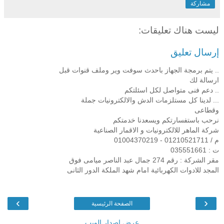
مشاركة
ليست هناك تعليقات:
إرسال تعليق
.. يتم برمجة الجهاز باحدث سوفت وير وملف قنوات قبل
ارسالة لك
.. دعم فنى متواصل لكل اسئلتكم
... لدينا كل مستلزمات الدش والالكترونيات جملة
وقطاعى
نرحب باستفسارتكم ويسعدنا خدمتكم
شركة الماهر للالكترونيات و الاقمار الصناعية
م / 01210521711 - 01004370219
ت : 035551661
مقر الشركة : رقم 274 جمال عبد الناصر ميامى فوق
المجد للادوات الكهربائية امام شهد الملكة الدور الثانى
›
‹
الصفحة الرئيسية
عرض إصدار الويب