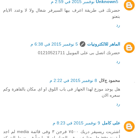
5 نوفمبر 2015 في 2:59 م
Unknown
حضرتك فى طريقة اعرف بيها السيرفر شغال ولا لا وعدد الايام
بتعتو
رد
الماهر للالكترونيات
5 نوفمبر 2015 في 6:38 م
حضرتك اتصل بى على الموبيل 01210521711
رد
محمود جﻻل
8 نوفمبر 2015 في 2:22 م
هل يوجد موزع لهذا الجهاز فى باب اللوق او اى مكان بالقاهرة وكم
سعره اﻻن
رد
على كامل
9 نوفمبر 2015 في 8:23 م
اشتريت ريسيفر دريك ٧٥٠٠ فرجن ٣ وفى قائمة media لم اجد
أيقونة iptv هل هذا عيب فى الجهاز ام لا وايضاً فى ضبط الشبكة