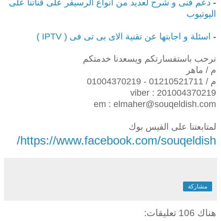
-
دعم فنى و شرح لعديد من انواع الرسيفر على قناتنا على
اليوتيوب
-
اسئلة و اجابتها عن تقنية الاى بى تى فى ( IPTV )
نرحب باستفسارتكم ويسعدنا خدمتكم
م / ماهر
م / 01210521711 - 01004370219
viber : 201004370219
em : elmaher@souqeldish.com
لمتابعتنا على الفيس بوك
https://www.facebook.com/souqeldish/
مشاركة
هناك 106 تعليقات: