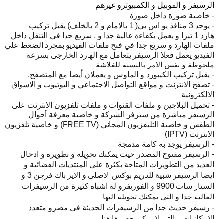
الرسيفر و الموبيل و الكمبيوترو غيرهم
- خاصية صورة داخل صورة
- يوجد
3
منافذ يو اس بي(
1
بالامام و
2
بالخلف) يقبل تركيب
هارد
1
تيرا و يعمل بكفاءة عالية جدا و
,
سريع جدا في التنقل داخل
ملفات الهارد و سريع جدا في فتح ملفات الفيديو بمجرد الضغط علي
الفيديو يعمل فعلا الرسيفر يتعامل مع الهارد الخارجى بسرعة
ملحوظة و نفس الامر بالنسبة للفلاشة
- يقبل تركيب الكيبورد و الماوس و يعملان أيضا مع المتصفح
.
- تصفح الانترنت و مواقع التواصل الاجتماعي و اليوتيوب و الاسواق
الالكترونية
- تحميل البلاجين و ملفات القنوات و ملفات تلفزيون الانترنت على
الرسيفر مباشرة من سيرفر الشركة و خاصية معرفة أحوال
الطقس و خاصية التليفزيون المجاني (
TV
FREE
) و خاصية تلفزيون
الانترنت (
IPTV
)
- الرسيفر يوجد به كامة مدمجة
- الرسيفر مفتوح المصدر حيث يمكنك تحويلة و تطويرة و ادخال
العديد من التطويرات المتاحة بكثرة على المنتديات الفضائية و
ايضا
الرسيفر شبية للدريم بوكس الاصلى و الاير باك فرجن 3 و
الستار سات 9900 و الفوريفرو لة اشباه كثيرة من الرسيفرات
العالية جدا و التى يمكنك تحويلة اليها
-
رسيفر حديث جدا
من الرسيفرات الحديثة فى مصرو متعدد
الامكانيات و التى لا يمكن حصرها هنا