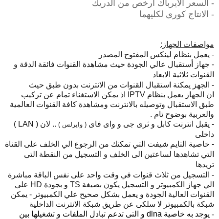
- السعر الايرباك ارخص من الدريك
- الانتاج كورى لكليهما
مواصفات الجهاز:
- يعمل بنظام لينكس المفتوح المصدر
- جهاز أستقبال عالي الجودة حيث مشاهدة القنوات فائقة الدقة و
القنوات ثلاثية الابعاد
- الجهز يمكنة استقبال القنوات من الانترنت بدون طبق حيث
ان
الجهاز يعمل بنظام IPTV اذ يمكن الاستغناء تمام عن تركيب
طبق الاستقبال وتوصيله بالانترنت ومشاهدة كافة القنوات العالمية
والعربية بوضوح تام .
- يقبل انترنت كابل و ثرى جى و واى فاى
.. لان ( LAN )
( وايرلس )
داخلى
- خاصية التايم شيفت التي تمكنك من الرجوع الي الخلف على القناة
التي تشاهدها لساعتين الى الخلف و التسجيل من النقطة التى
تريدها
- التسجيل من ثلاث قنوات في وقت واحد على نفس الباقة مباشرة
الي جهاز الكمبيوتر و التسجيل يكون بصيغة
TS
و بجودة
HD
على
القنوات العالية الجودة و يعمل بشكل صحيح علي الكمبيوتر
-
يمكن
شبكة بالكمبيوتر لا سلكى عن طريق شبكة الانترنت الداخلية
- يوجد به خاصية
dlna و التى تدعم تبادل الملفات و تشغيلها بين