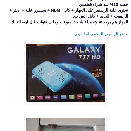
خصم 10% عند شراء قطعتين
تحتوى علبة الرسيفر على الجهاز + كابل HDMI + سنسور خلية + ادبتر +
الريموت + الجايد + كابل اتش دى
الجهاز يتم برمجتة وتحميلة باحدث سوفت وملف قنوات قبل ارسالة لك
ما هو الرسيفر المخفى او المينى